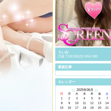
ういか
23歳 T158 B82(D) W54 H80
最新記事
カレンダー
<<
2025年06月
>>
日
月
火
水
木
金
土
1
2
3
4
5
6
7
8
9
10
11
12
13
14
15
16
17
18
19
20
21