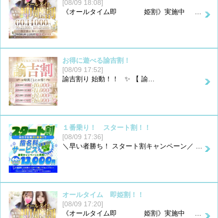
[08/09 18:08]
《オールタイム即 姫割》実施中 …
お得に遊べる諭吉割！
[08/09 17:52]
諭吉割り 始動！！ ✨ 【 諭…
１番乗り！ スタート割！！
[08/09 17:36]
＼早い者勝ち！ スタート割キャンペーン／ …
オールタイム 即姫割！！
[08/09 17:20]
《オールタイム即 姫割》実施中 …