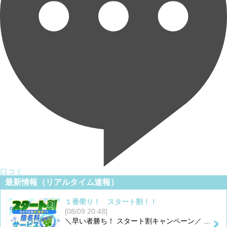
口コミ
最新情報（リアルタイム速報）
１番乗り！ スタート割！！
[08/09 20:48]
＼早い者勝ち！ スタート割キャンペーン／ …