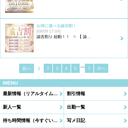
お得に遊べる諭吉割！
[08/09 17:04]
諭吉割り 始動！！ ✨ 【 諭…
....
前へ
1
2
3
4
5
7
次へ
MENU
最新情報（リアルタイム速報）
割引情報
新人一覧
出勤一覧
待ち時間情報（今すぐいける娘）
写メ日記