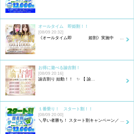
オールタイム 即姫割！！
[08/09 20:32]
《オールタイム即 姫割》実施中 …
お得に遊べる諭吉割！
[08/09 20:16]
諭吉割り 始動！！ ✨ 【 諭…
１番乗り！ スタート割！！
[08/09 20:00]
＼早い者勝ち！ スタート割キャンペーン／ …