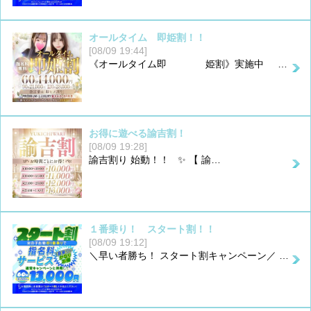
オールタイム 即姫割！！
[08/09 19:44]
《オールタイム即 姫割》実施中 …
お得に遊べる諭吉割！
[08/09 19:28]
諭吉割り 始動！！ ✨ 【 諭…
１番乗り！ スタート割！！
[08/09 19:12]
＼早い者勝ち！ スタート割キャンペーン／ …