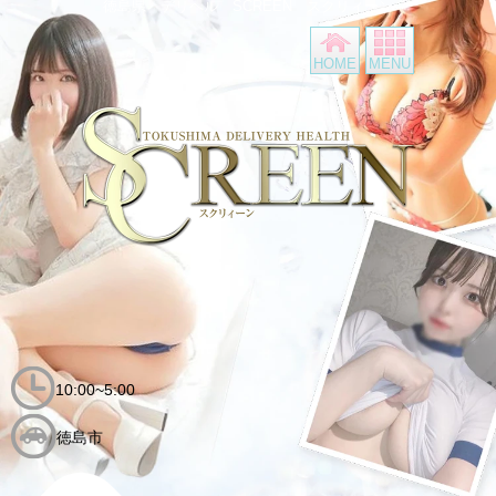
徳島県 デリヘル SCREEN スクリィーン
最
HOME
MENU
10:00~5:00
徳島市