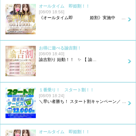
オールタイム 即姫割！！
[08/09 18:56]
《オールタイム即 姫割》実施中 …
お得に遊べる諭吉割！
[08/09 18:40]
諭吉割り 始動！！ ✨ 【 諭…
１番乗り！ スタート割！！
[08/09 18:24]
＼早い者勝ち！ スタート割キャンペーン／ …
オールタイム 即姫割！！